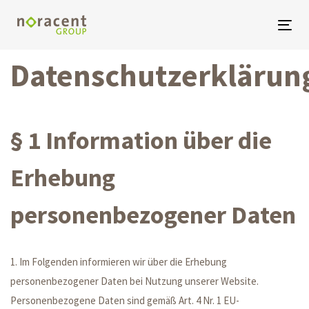
Links
Zur
überspringen
primären
Togg
Navigation
Datenschutzerklärun
springen
Zum
Inhalt
springen
§ 1 Information über die
Erhebung
personenbezogener Daten
1. Im Folgenden informieren wir über die Erhebung
personenbezogener Daten bei Nutzung unserer Website.
Personenbezogene Daten sind gemäß Art. 4 Nr. 1 EU-