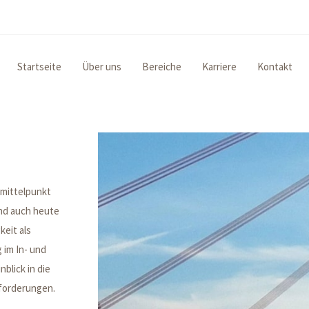
Startseite
Über uns
Bereiche
Karriere
Kontakt
smittelpunkt
nd auch heute
keit als
im In- und
blick in die
forderungen.