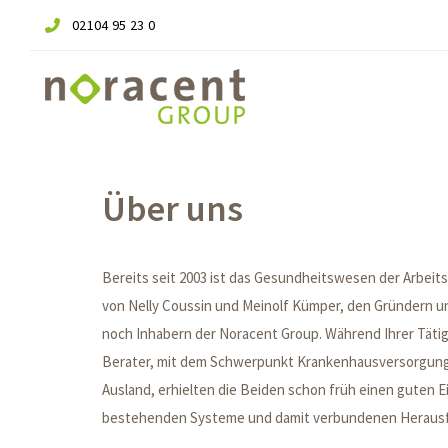
Links
Zur
02104 95 23 0
überspringen
primären
Navigation
springen
Zum
Inhalt
springen
Über uns
Bereits seit 2003 ist das Gesundheitswesen der Arbeit
von Nelly Coussin und Meinolf Kümper, den Gründern u
noch Inhabern der Noracent Group. Während Ihrer Tätig
Berater, mit dem Schwerpunkt Krankenhausversorgung 
Ausland, erhielten die Beiden schon früh einen guten Ein
bestehenden Systeme und damit verbundenen Heraus