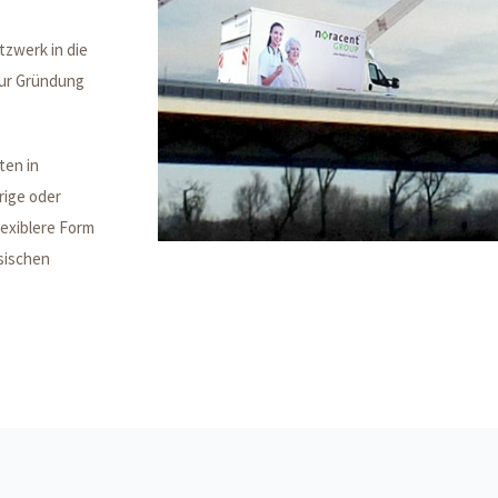
tzwerk in die
zur Gründung
ten in
rige oder
lexiblere Form
ssischen